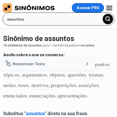
Assinar PRO
MENU
Sinônimo de assuntos
18 sinônimos de assuntos
para 1 sentido da palavra
assuntos
:
Aquilo sobre o que se conversa:
temas
conteúdos
matérias
temáticas
pontos
Reescrever Texto
,
,
,
,
,
1
tópicos
argumentos
objetos
questões
tramas
,
,
,
,
,
Resumir Texto
motes
teses
motivos
proposições
asserções
,
,
,
,
,
Corrigir Texto
enunciados
enunciações
apresentações
,
,
.
Detector de IA