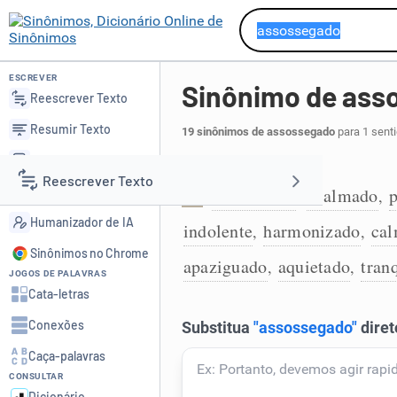
ESCREVER
Sinônimo de ass
Reescrever Texto
Resumir Texto
19 sinônimos de assossegado
para 1 sent
Corrigir Texto
Sossegado:
Reescrever Texto
Detector de IA
acomodado
acalmado
p
,
,
1
Humanizador de IA
indolente
harmonizado
ca
,
,
Resumir Texto
Sinônimos no Chrome
apaziguado
aquietado
tran
,
,
JOGOS DE PALAVRAS
Corrigir Texto
Cata-letras
Conexões
Detector de IA
Caça-palavras
CONSULTAR
Humanizador de IA
Dicionário