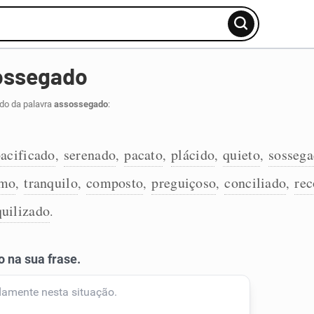
ossegado
ido da palavra
assossegado
:
acificado
serenado
pacato
plácido
quieto
sosseg
,
,
,
,
,
lmo
tranquilo
composto
preguiçoso
conciliado
rec
,
,
,
,
,
quilizado
.