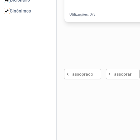
Sinônimos
Cata-letras
Conexões
Caça-palavras
assoprado
assoprar
Dicionário
Sinônimos