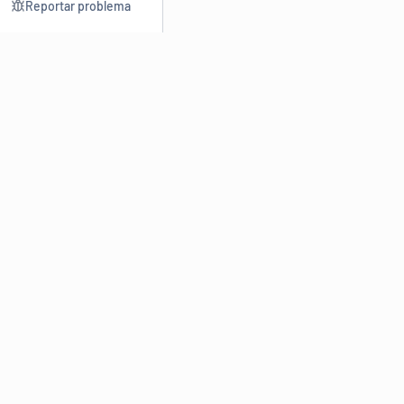
Reportar problema
Consultar
Escrev
Dicionário
Reescre
Sinônimos
Parafra
Conjugação
Corrigir
Antônimos
Resumir
O
Dicionário Online de Sinônimos
é parte do
Dicio.com.br
e
conta com mais de 30 mil sinônimos de palavras e de expressões
em português do Brasil.