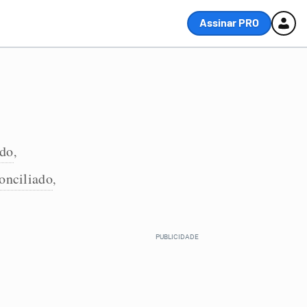
Assinar PRO
ado
,
onciliado
,