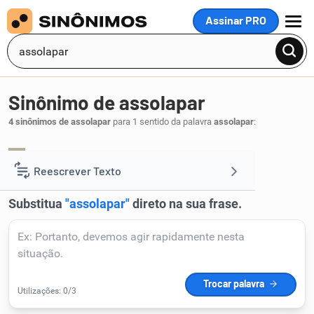
Assinar PRO
MENU
Sinônimo de assolapar
4 sinônimos de assolapar
para 1 sentido da palavra
assolapar
:
cavar
escavar
minar
solapar
,
,
,
.
1
Reescrever Texto
Resumir Texto
Corrigir Texto
Detector de IA