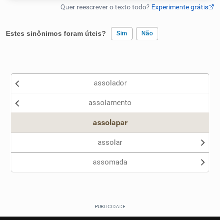
Humanizador de IA
Estes sinônimos foram úteis?
Sim
Não
Existem sinônimos incorretos
Cata-letras
assolador
Nenhum dos sinônimos apresentados me ajudou
Conexões
assolamento
Outro
Caça-palavras
assolapar
assolar
assomada
Dicionário
Sinônimos