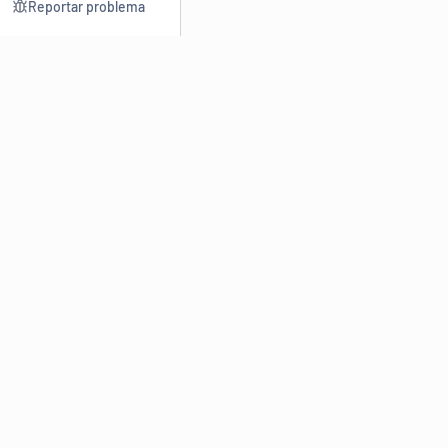
Reportar problema
Consultar
Escrev
Dicionário
Reescre
Sinônimos
Parafra
Conjugação
Corrigir
Antônimos
Resumir
O
Dicionário Online de Sinônimos
é parte do
Dicio.com.br
e
conta com mais de 30 mil sinônimos de palavras e de expressões
em português do Brasil.