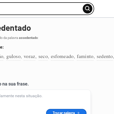
edentado
do da palavra
assedentado
:
e:
ão
guloso
voraz
seco
esfomeado
faminto
sedento
,
,
,
,
,
,