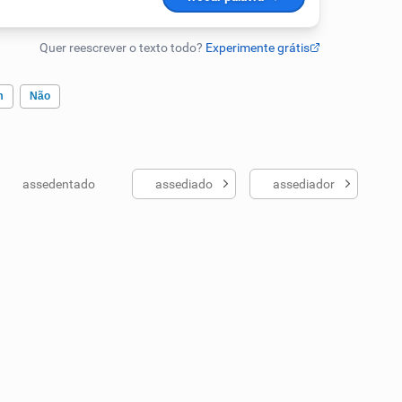
m
Não
assedentado
assediado
assediador
ados me ajudou