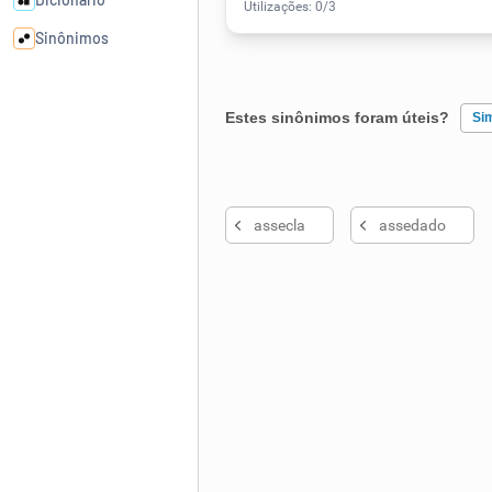
Sinônimos
Cata-letras
Estes sinônimos foram úteis?
Si
Conexões
Existem sinônimos incorretos
assecla
assedado
Caça-palavras
Nenhum dos sinônimos apresent
Outro
Dicionário
Sinônimos