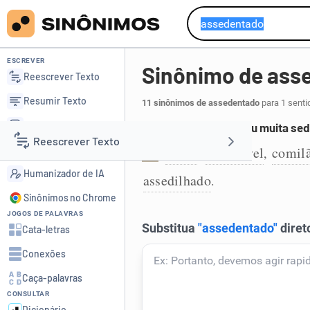
ESCREVER
Sinônimo de ass
Reescrever Texto
Resumir Texto
11 sinônimos de assedentado
para 1 senti
Corrigir Texto
Que tem muita fome ou muita sed
Reescrever Texto
Detector de IA
ávido
insaciável
comil
,
,
1
Humanizador de IA
assedilhado
.
Resumir Texto
Sinônimos no Chrome
JOGOS DE PALAVRAS
Corrigir Texto
Cata-letras
Conexões
Detector de IA
Caça-palavras
CONSULTAR
Humanizador de IA
Dicionário