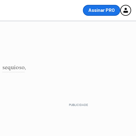
Assinar PRO
sequioso
,
,