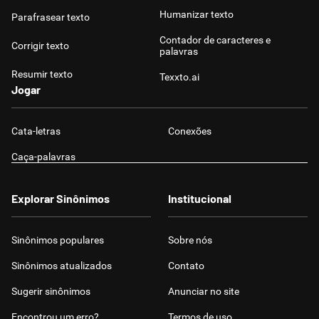
Humanizar texto
Parafrasear texto
Contador de caracteres e
Corrigir texto
palavras
Resumir texto
Texxto.ai
Jogar
Cata-letras
Conexões
Caça-palavras
Explorar Sinônimos
Institucional
Sinônimos populares
Sobre nós
Sinônimos atualizados
Contato
Sugerir sinônimos
Anunciar no site
Encontrou um erro?
Termos de uso