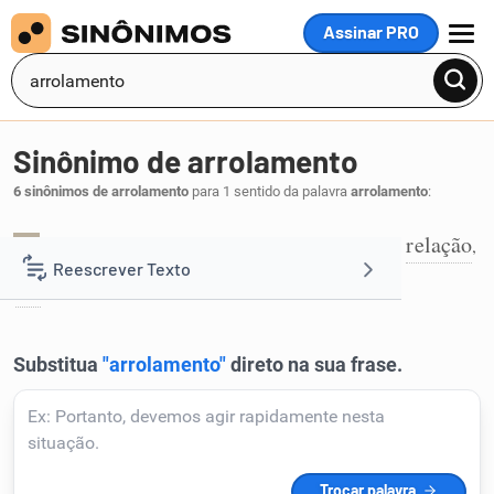
Assinar PRO
MENU
Sinônimo de arrolamento
6 sinônimos de arrolamento
para 1 sentido da palavra
arrolamento
:
alistamento
catálogo
inventário
lista
relação
,
,
,
,
,
1
Reescrever Texto
rol
.
Resumir Texto
Corrigir Texto
Detector de IA