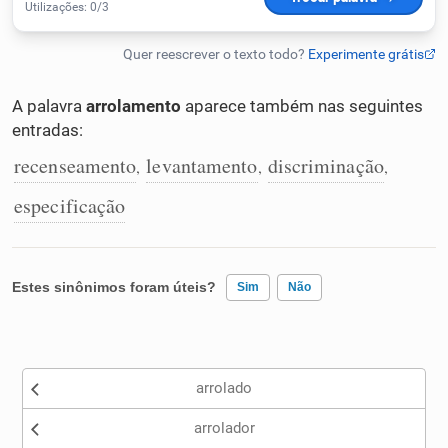
Humanizador de IA
A palavra
arrolamento
aparece também nas seguintes
entradas:
Cata-letras
recenseamento
levantamento
discriminação
,
,
,
Conexões
especificação
Caça-palavras
Estes sinônimos foram úteis?
Sim
Não
Existem sinônimos incorretos
Dicionário
arrolado
Nenhum dos sinônimos apresentados me ajudou
Sinônimos
arrolador
Outro