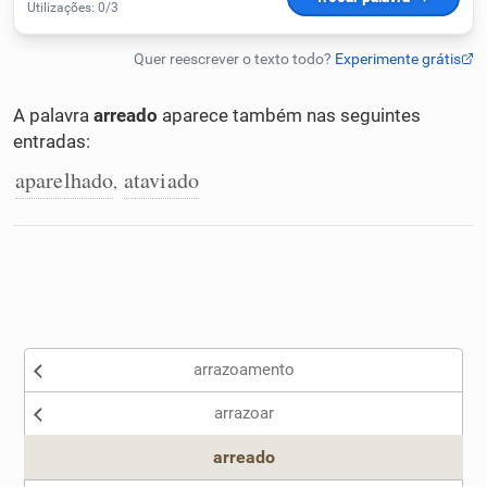
Humanizador de IA
A palavra
arreado
aparece também nas seguintes
entradas:
Cata-letras
aparelhado
ataviado
,
Conexões
Caça-palavras
arrazoamento
Dicionário
arrazoar
Sinônimos
arreado