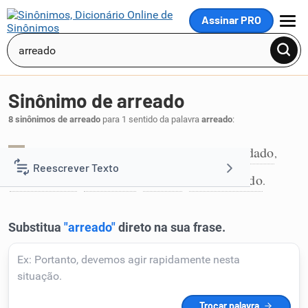
Assinar PRO
MENU
Sinônimo de arreado
8 sinônimos de arreado
para 1 sentido da palavra
arreado
:
adornado
aformoseado
ajaezado
alindado
,
,
,
,
1
Reescrever Texto
embelezado
enfeitado
ornado
ornamentado
,
,
,
.
Resumir Texto
Corrigir Texto
Detector de IA