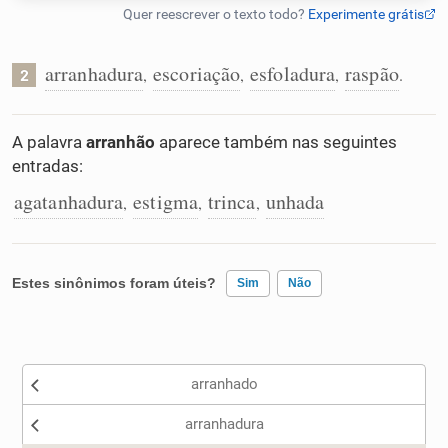
Humanizador de IA
arranhadura
escoriação
esfoladura
raspão
,
,
,
.
2
Cata-letras
A palavra
arranhão
aparece também nas seguintes
entradas:
Conexões
agatanhadura
estigma
trinca
unhada
,
,
,
Caça-palavras
Estes sinônimos foram úteis?
Sim
Não
Existem sinônimos incorretos
Dicionário
arranhado
Nenhum dos sinônimos apresentados me ajudou
Sinônimos
arranhadura
Outro