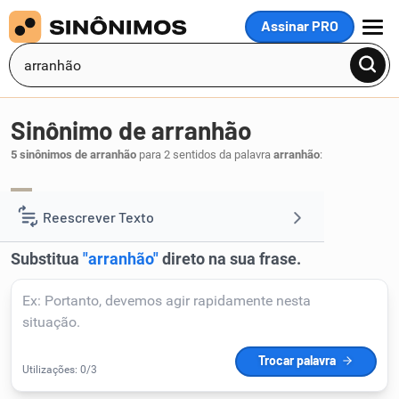
Assinar PRO
MENU
Sinônimo de arranhão
5 sinônimos de arranhão
para 2 sentidos da palavra
arranhão
:
esfoladela
.
1
Reescrever Texto
Resumir Texto
Corrigir Texto
Detector de IA