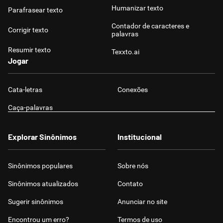
Humanizar texto
Parafrasear texto
Contador de caracteres e
Corrigir texto
palavras
Resumir texto
Texxto.ai
Jogar
Cata-letras
Conexões
Caça-palavras
Explorar Sinônimos
Institucional
Sinônimos populares
Sobre nós
Sinônimos atualizados
Contato
Sugerir sinônimos
Anunciar no site
Encontrou um erro?
Termos de uso