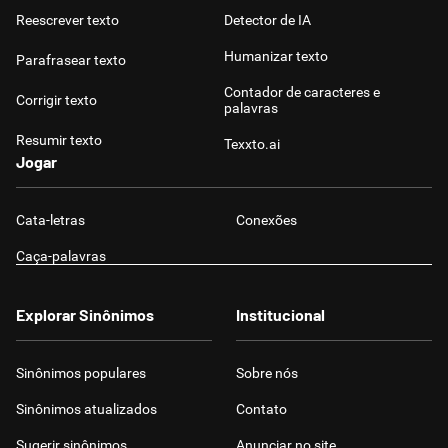
Reescrever texto
Detector de IA
Humanizar texto
Parafrasear texto
Contador de caracteres e
Corrigir texto
palavras
Resumir texto
Texxto.ai
Jogar
Cata-letras
Conexões
Caça-palavras
Explorar Sinônimos
Institucional
Sinônimos populares
Sobre nós
Sinônimos atualizados
Contato
Sugerir sinônimos
Anunciar no site