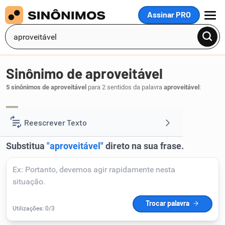
Assinar PRO
MENU
Sinônimo de aproveitável
5 sinônimos de aproveitável
para 2 sentidos da palavra
aproveitável
:
proveitoso
vantajoso
lucrativo
,
,
.
1
Reescrever Texto
Resumir Texto
Corrigir Texto
Detector de IA