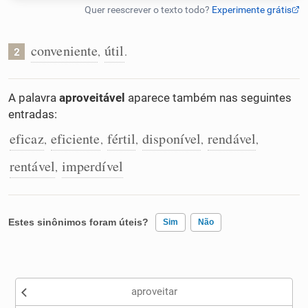
Humanizador de IA
conveniente
útil
,
.
2
Cata-letras
A palavra
aproveitável
aparece também nas seguintes
entradas:
Conexões
eficaz
eficiente
fértil
disponível
rendável
,
,
,
,
,
rentável
imperdível
,
Caça-palavras
Estes sinônimos foram úteis?
Sim
Não
Dicionário
Existem sinônimos incorretos
Sinônimos
aproveitar
Nenhum dos sinônimos apresentados me ajudou