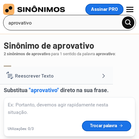
Assinar PRO
MENU
Sinônimo de aprovativo
2 sinônimos de aprovativo
para 1 sentido da palavra
aprovativo
:
aprobatório
aprobativo
,
.
1
Reescrever Texto
Resumir Texto
Corrigir Texto
Detector de IA