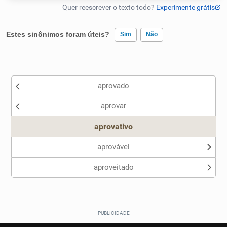
Humanizador de IA
Estes sinônimos foram úteis?
Sim
Não
Existem sinônimos incorretos
Cata-letras
aprovado
Nenhum dos sinônimos apresentados me ajudou
Conexões
aprovar
Outro
Caça-palavras
aprovativo
aprovável
aproveitado
Dicionário
Sinônimos