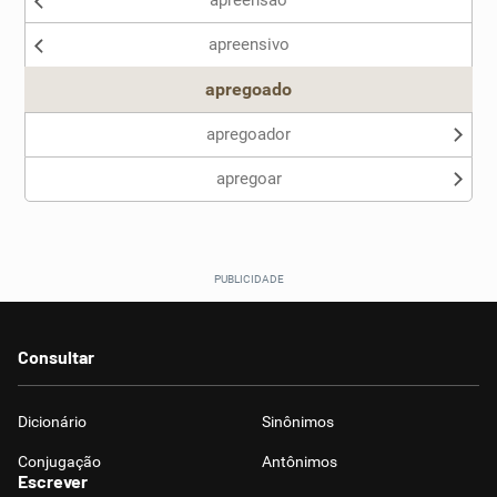
apreensão
Nenhum dos sinônimos apresentados me ajudou
apreensivo
Outro
apregoado
apregoador
apregoar
Consultar
Dicionário
Sinônimos
Conjugação
Antônimos
Escrever