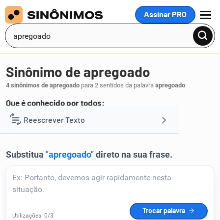
Assinar PRO
MENU
Sinônimo de apregoado
4 sinônimos de apregoado
para 2 sentidos da palavra
apregoado
:
Que é conhecido por todos:
público
Reescrever Texto
.
1
Resumir Texto
Corrigir Texto
Detector de IA