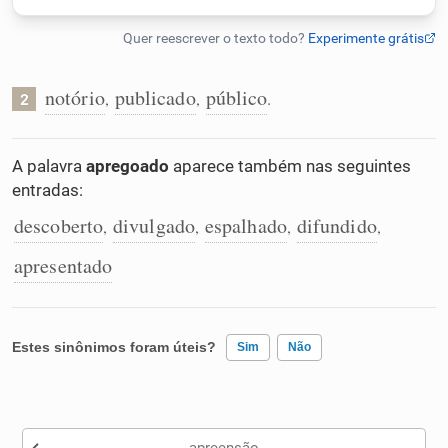
Humanizador de IA
notório
publicado
público
,
,
.
2
Cata-letras
A palavra
apregoado
aparece também nas seguintes
entradas:
Conexões
descoberto
divulgado
espalhado
difundido
,
,
,
,
Caça-palavras
apresentado
Estes sinônimos foram úteis?
Sim
Não
Dicionário
Existem sinônimos incorretos
Sinônimos