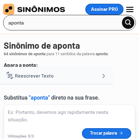
Assinar PRO
MENU
Sinônimo de aponta
64 sinônimos de aponta
para 11 sentidos da palavra
aponta
:
Apara a ponta:
apara
afia
aguça
afina
adelgaça
Reescrever Texto
,
,
,
,
.
1
Resumir Texto
Corrigir Texto
Detector de IA