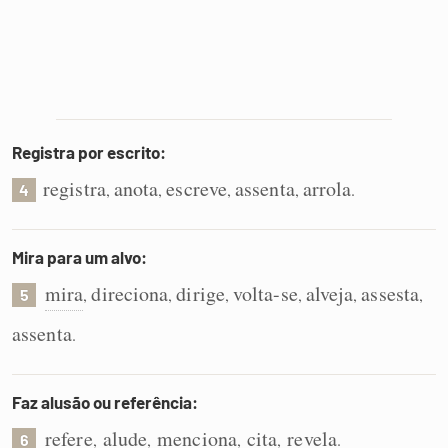
Registra por escrito:
registra
anota
escreve
assenta
arrola
,
,
,
,
.
4
Mira para um alvo:
mira
direciona
dirige
volta-se
alveja
assesta
,
,
,
,
,
,
5
assenta
.
Faz alusão ou referência:
refere
alude
menciona
cita
revela
,
,
,
,
.
6