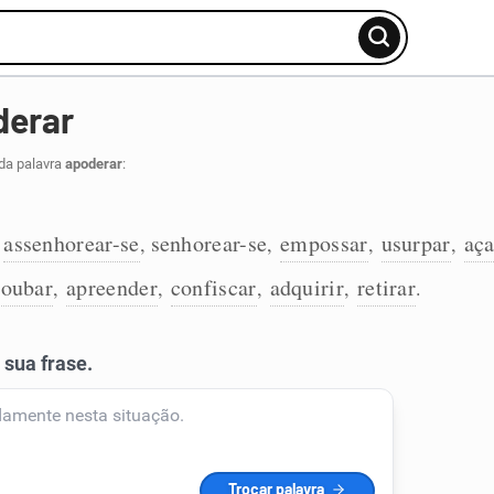
derar
da palavra
apoderar
:
assenhorear-se
senhorear-se
empossar
usurpar
aç
,
,
,
,
,
roubar
apreender
confiscar
adquirir
retirar
,
,
,
,
.