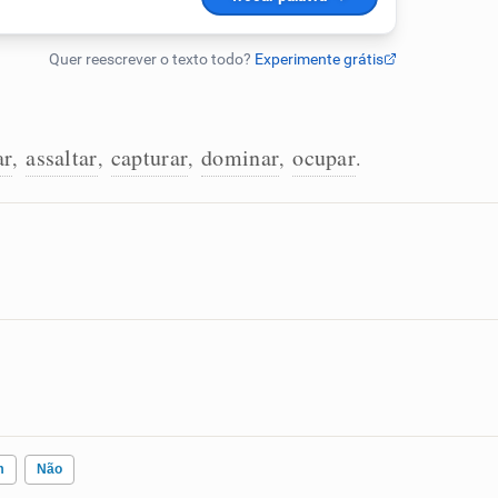
ar
assaltar
capturar
dominar
ocupar
,
,
,
,
.
m
Não