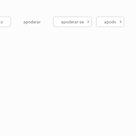
to
apoderar
apoderar-se
apodo
ados me ajudou