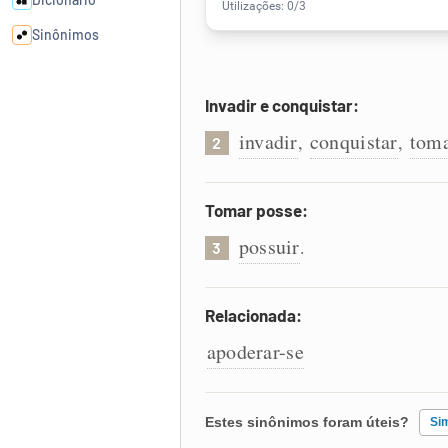
Sinônimos
Cata-letras
Invadir e conquistar:
invadir
conquistar
tom
,
,
2
Conexões
Caça-palavras
Tomar posse:
possuir
.
3
Relacionada:
Dicionário
apoderar-se
Sinônimos
Estes sinônimos foram úteis?
Si