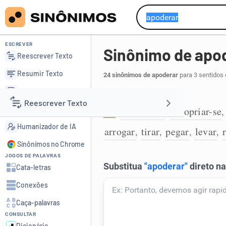
ESCREVER
Sinônimo de apo
Reescrever Texto
Resumir Texto
24 sinônimos de apoderar
para 3 sentidos 
Corrigir Texto
Tomar posse:
Reescrever Texto
Detector de IA
apossar-se
apropriar-se
,
1
Humanizador de IA
arrogar
tirar
pegar
levar
,
,
,
,
Resumir Texto
Sinônimos no Chrome
JOGOS DE PALAVRAS
Corrigir Texto
Cata-letras
Conexões
Detector de IA
Caça-palavras
CONSULTAR
Humanizador de IA
Dicionário