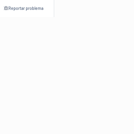
Reportar problema
Consultar
Escrev
Dicionário
Reescre
Sinônimos
Parafra
Conjugação
Corrigir
Antônimos
Resumir
O
Dicionário Online de Sinônimos
é parte do
Dicio.com.br
e
conta com mais de 30 mil sinônimos de palavras e de expressões