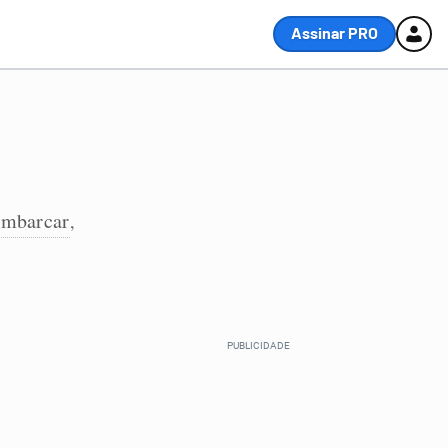
Assinar PRO
ambarcar
,