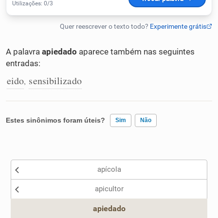
Humanizador de IA
A palavra
apiedado
aparece também nas seguintes
entradas:
Cata-letras
eido
sensibilizado
,
Conexões
Caça-palavras
Estes sinônimos foram úteis?
Sim
Não
Existem sinônimos incorretos
apícola
Nenhum dos sinônimos apresentados me ajudou
Dicionário
apicultor
Outro
Sinônimos
apiedado