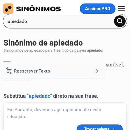
Assinar PRO
MENU
Sinônimo de apiedado
5 sinônimos de apiedado
para 1 sentido da palavra
apiedado
:
compadecido
compassivo
condoído
exorável
,
,
,
,
1
Reescrever Texto
sentimental
.
Resumir Texto
Corrigir Texto
Detector de IA