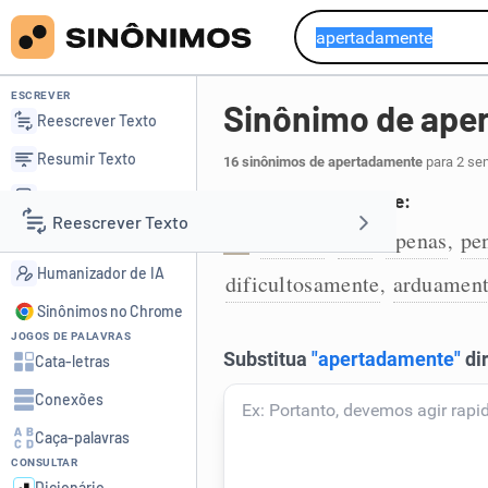
ESCREVER
Sinônimo de ape
Reescrever Texto
Resumir Texto
16 sinônimos de apertadamente
para 2 sen
Corrigir Texto
Com muita dificuldade:
Reescrever Texto
Detector de IA
a custo
mal
apenas
pe
,
,
,
1
Humanizador de IA
dificultosamente
arduamen
,
Resumir Texto
Sinônimos no Chrome
JOGOS DE PALAVRAS
Corrigir Texto
Cata-letras
Conexões
Detector de IA
Caça-palavras
CONSULTAR
Humanizador de IA
Dicionário