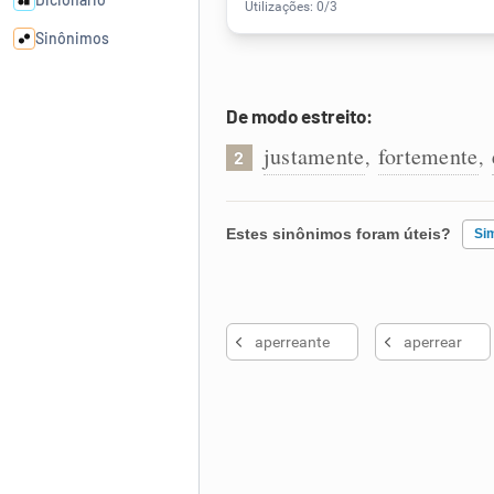
Sinônimos
Cata-letras
De modo estreito:
justamente
fortemente
,
,
2
Conexões
Caça-palavras
Estes sinônimos foram úteis?
Si
Existem sinônimos incorretos
aperreante
aperrear
Nenhum dos sinônimos apresent
Dicionário
Outro
Sinônimos