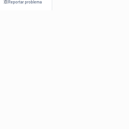
Reportar problema
Consultar
Escrev
Dicionário
Reescre
Sinônimos
Parafra
Conjugação
Corrigir
Antônimos
Resumir
O
Dicionário Online de Sinônimos
é parte do
Dicio.com.br
e
conta com mais de 30 mil sinônimos de palavras e de expressões
em português do Brasil.