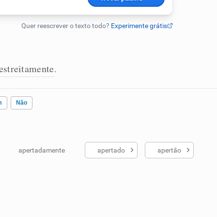
estreitamente
.
m
Não
apertadamente
apertado
apertão
ados me ajudou