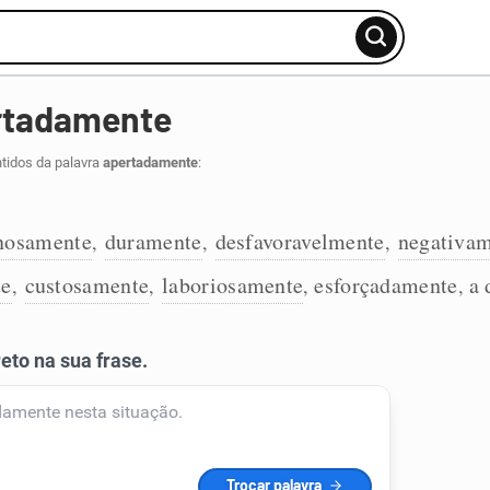
rtadamente
tidos da palavra
apertadamente
:
nosamente
duramente
desfavoravelmente
negativa
,
,
,
te
custosamente
laboriosamente
esforçadamente
a 
,
,
,
,