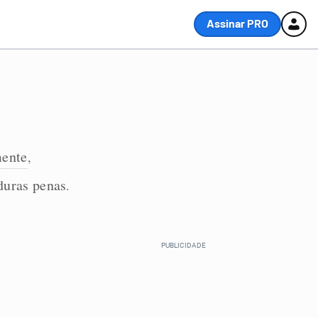
Assinar PRO
mente
,
duras penas
.