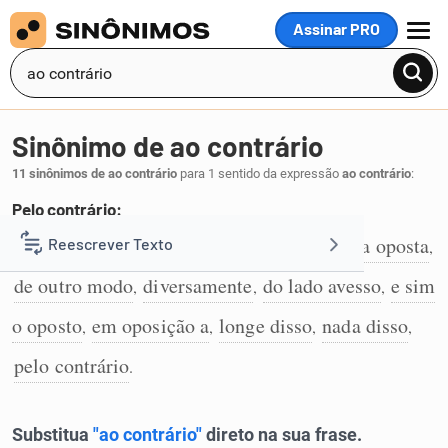
Assinar PRO
MENU
Sinônimo de ao contrário
11 sinônimos de ao contrário
para 1 sentido da expressão
ao contrário
:
Pelo contrário:
ao invés de
contrariamente
de maneira oposta
Reescrever Texto
,
,
,
1
de outro modo
diversamente
do lado avesso
e sim
,
,
,
Resumir Texto
o oposto
em oposição a
longe disso
nada disso
,
,
,
,
Corrigir Texto
pelo contrário
.
Detector de IA