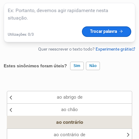
Humanizador de IA
Cata-letras
Conexões
Estes sinônimos foram úteis?
Sim
Não
Caça-palavras
Existem sinônimos incorretos
ao abrigo de
Nenhum dos sinônimos apresentados me ajudou
ao chão
Outro
Dicionário
ao contrário
Sinônimos
ao contrário de