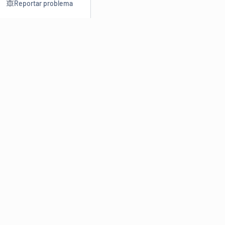
Reportar problema
Consultar
Escrev
Dicionário
Reescre
Sinônimos
Parafra
Conjugação
Corrigir
Antônimos
Resumir
O
Dicionário Online de Sinônimos
é parte do
Dicio.com.br
e
conta com mais de 30 mil sinônimos de palavras e de expressões
em português do Brasil.