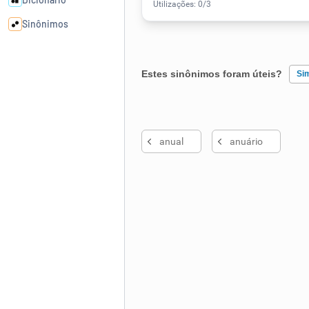
Sinônimos
Cata-letras
Estes sinônimos foram úteis?
Si
Conexões
Existem sinônimos incorretos
anual
anuário
Caça-palavras
Nenhum dos sinônimos apresent
Outro
Dicionário
Sinônimos