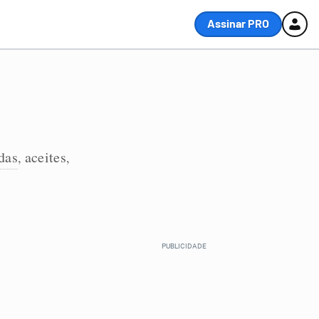
Assinar PRO
das
aceites
,
,