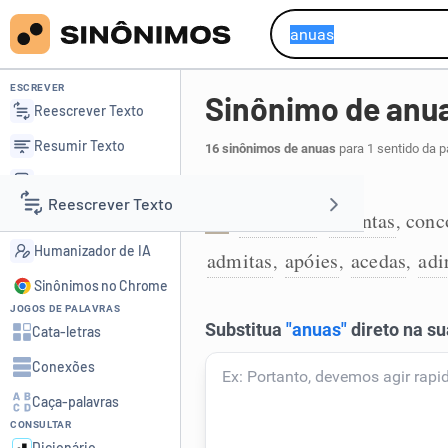
ESCREVER
Sinônimo de anu
Reescrever Texto
Resumir Texto
16 sinônimos de anuas
para 1 sentido da p
Corrigir Texto
Dar consentimento:
Reescrever Texto
Detector de IA
consintas
assintas
conc
,
,
1
Humanizador de IA
admitas
apóies
acedas
adi
,
,
,
Resumir Texto
Sinônimos no Chrome
JOGOS DE PALAVRAS
Corrigir Texto
Cata-letras
Conexões
Detector de IA
Caça-palavras
CONSULTAR
Humanizador de IA
Dicionário