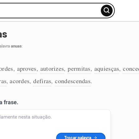
as
alavra
anuas
:
ordes
aproves
autorizes
permitas
aquiesças
conce
,
,
,
,
,
ras
acordes
defiras
condescendas
,
,
,
.