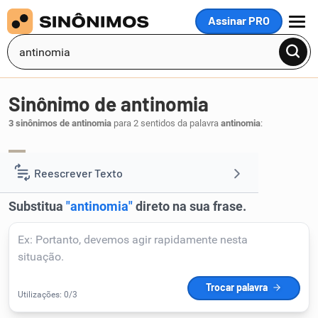
Assinar PRO
MENU
Sinônimo de antinomia
3 sinônimos de antinomia
para 2 sentidos da palavra
antinomia
:
antítese
.
1
Reescrever Texto
Resumir Texto
Corrigir Texto
Detector de IA