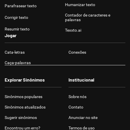
Humanizar texto
Parafrasear texto
Contador de caracteres e
Corrigir texto
palavras
Resumir texto
Texxto.ai
Jogar
Cata-letras
Conexões
Caça-palavras
Explorar Sinônimos
Institucional
Sinônimos populares
Sobre nós
Sinônimos atualizados
Contato
Sugerir sinônimos
Anunciar no site
Encontrou um erro?
Termos de uso