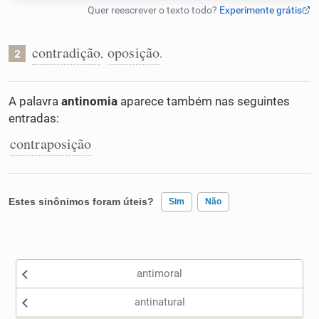
Humanizador de IA
contradição
oposição
,
.
2
Cata-letras
A palavra
antinomia
aparece também nas seguintes
entradas:
Conexões
contraposição
Caça-palavras
Estes sinônimos foram úteis?
Sim
Não
Existem sinônimos incorretos
Dicionário
antimoral
Nenhum dos sinônimos apresentados me ajudou
Sinônimos
antinatural
Outro