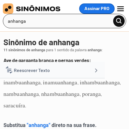
Assinar PRO
MENU
Sinônimo de anhanga
11 sinônimos de anhanga
para 1 sentido da palavra
anhanga
:
Ave de garganta branca e pernas verdes:
anhã
chorão
chororão
chororó
Reescrever Texto
,
,
,
,
1
inambuanhanga
inamuanhanga
inhambuanhanga
,
,
,
Resumir Texto
nambuanhanga
nhambuanhanga
poranga
,
,
,
Corrigir Texto
saracuíra
.
Detector de IA