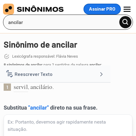
Assinar PRO
MENU
Sinônimo de ancilar
Lexicógrafa responsável: Flávia Neves
8 sinônimos de ancilar
para 2 sentidos da palavra
ancilar
:
Reescrever Texto
Referente a ancila:
servil
ancilário
,
.
1
Resumir Texto
Corrigir Texto
Detector de IA