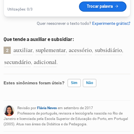
Humanizador de IA
Que tende a auxiliar e subsidiar:
Cata-letras
auxiliar
suplementar
acessório
subsidiário
,
,
,
,
2
Conexões
secundário
adicional
,
.
Caça-palavras
Estes sinônimos foram úteis?
Sim
Não
Existem sinônimos incorretos
Dicionário
Revisão por
Flávia Neves
em setembro de 2017
Nenhum dos sinônimos apresentados me ajudou
Professora de português, revisora e lexicógrafa nascida no Rio de
Janeiro e licenciada pela Escola Superior de Educação do Porto, em Portugal
Sinônimos
(2005). Atua nas áreas da Didática e da Pedagogia.
Outro