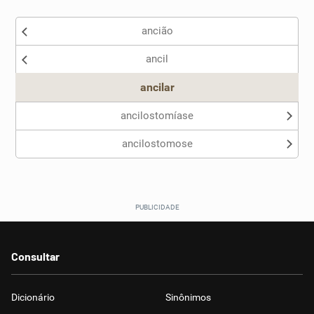
ancião
ancil
ancilar
ancilostomíase
ancilostomose
Consultar
Dicionário
Sinônimos