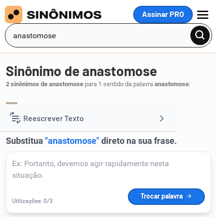
Assinar PRO
MENU
Sinônimo de anastomose
2 sinônimos de anastomose
para 1 sentido da palavra
anastomose
:
junção
reunião
,
.
1
Reescrever Texto
Resumir Texto
Corrigir Texto
Detector de IA