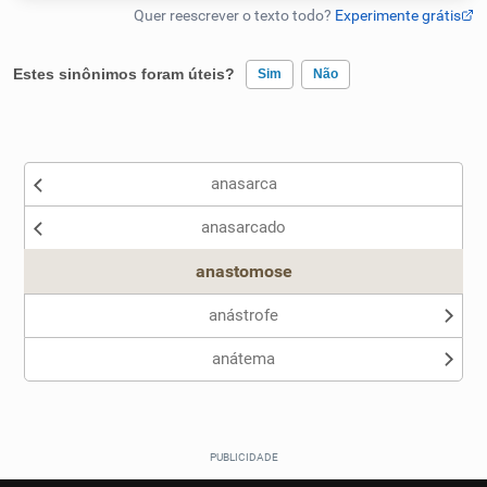
Humanizador de IA
Estes sinônimos foram úteis?
Sim
Não
Existem sinônimos incorretos
Cata-letras
anasarca
Nenhum dos sinônimos apresentados me ajudou
Conexões
anasarcado
Outro
Caça-palavras
anastomose
anástrofe
anátema
Dicionário
Sinônimos