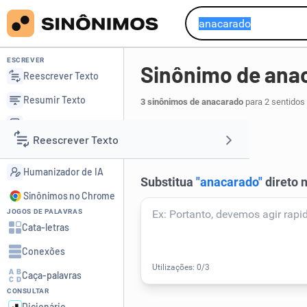
ESCREVER
Sinônimo de ana
Reescrever Texto
Resumir Texto
3 sinônimos de anacarado
para 2 sentidos
Corrigir Texto
nacarado
.
1
Reescrever Texto
Detector de IA
Humanizador de IA
Resumir Texto
Sinônimos no Chrome
JOGOS DE PALAVRAS
Corrigir Texto
Cata-letras
Conexões
Detector de IA
Caça-palavras
CONSULTAR
Humanizador de IA
Dicionário