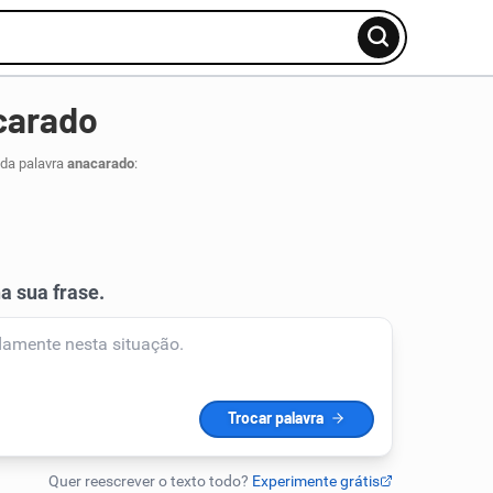
carado
 da palavra
anacarado
: