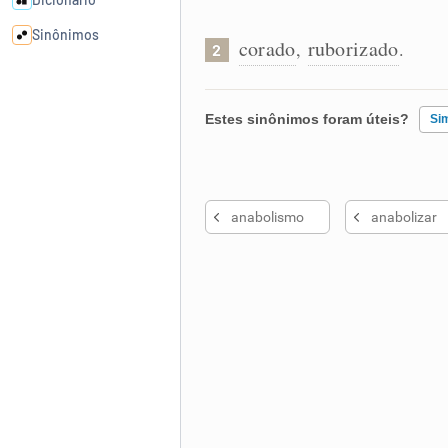
Sinônimos
corado
ruborizado
,
.
2
Cata-letras
Estes sinônimos foram úteis?
Si
Conexões
Existem sinônimos incorretos
Caça-palavras
anabolismo
anabolizar
Nenhum dos sinônimos apresent
Outro
Dicionário
Sinônimos