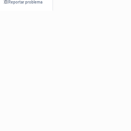
Reportar problema
Consultar
Escrev
Dicionário
Reescre
Sinônimos
Parafra
Conjugação
Corrigir
Antônimos
Resumir
O
Dicionário Online de Sinônimos
é parte do
Dicio.com.br
e
conta com mais de 30 mil sinônimos de palavras e de expressões
em português do Brasil.