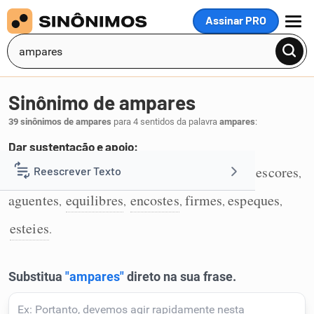
Assinar PRO
MENU
Sinônimo de ampares
39 sinônimos de ampares
para 4 sentidos da palavra
ampares
:
Dar sustentação e apoio:
sustentes
suportes
segures
sustenhas
escores
Reescrever Texto
,
,
,
,
,
1
aguentes
equilibres
encostes
firmes
espeques
,
,
,
,
,
Resumir Texto
esteies
.
Corrigir Texto
Detector de IA