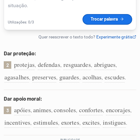
Humanizador de IA
Cata-letras
Dar proteção:
Conexões
protejas
defendas
resguardes
abrigues
,
,
,
,
2
agasalhes
preserves
guardes
acolhas
escudes
,
,
,
,
.
Caça-palavras
Dar apoio moral:
apóies
animes
consoles
confortes
encorajes
,
,
,
,
,
3
Dicionário
incentives
estimules
exortes
excites
instigues
,
,
,
,
.
Sinônimos