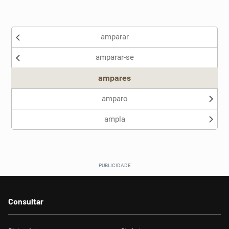
Existem sinônimos incorretos
amparar
Nenhum dos sinônimos apresentados me ajudou
amparar-se
Outro
ampares
amparo
ampla
Consultar