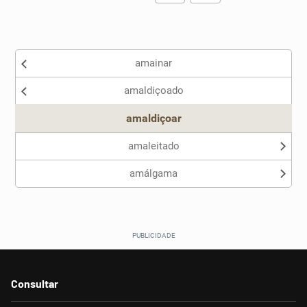
Existem sinônimos incorretos
amainar
Nenhum dos sinônimos apresentados me ajudou
amaldiçoado
Outro
amaldiçoar
amaleitado
amálgama
Consultar