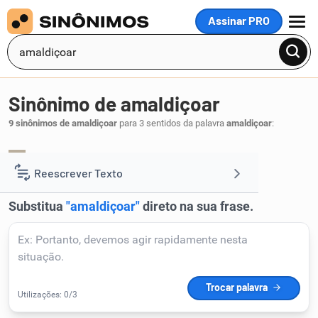
Assinar PRO
MENU
Sinônimo de amaldiçoar
9 sinônimos de amaldiçoar
para 3 sentidos da palavra
amaldiçoar
:
maldizer
maldiçoar
,
.
1
Reescrever Texto
Resumir Texto
Corrigir Texto
Detector de IA