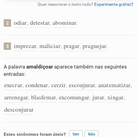
Humanizador de IA
odiar
detestar
abominar
,
,
.
2
Cata-letras
imprecar
maliciar
pragar
praguejar
,
,
,
.
3
Conexões
A palavra
amaldiçoar
aparece também nas seguintes
entradas:
Caça-palavras
execrar
condenar
cerzir
esconjurar
anatematizar
,
,
,
,
,
arrenegar
blasfemar
excomungar
jurar
xingar
,
,
,
,
,
desconjurar
Dicionário
Sinônimos
Estes sinônimos foram úteis?
Sim
Não