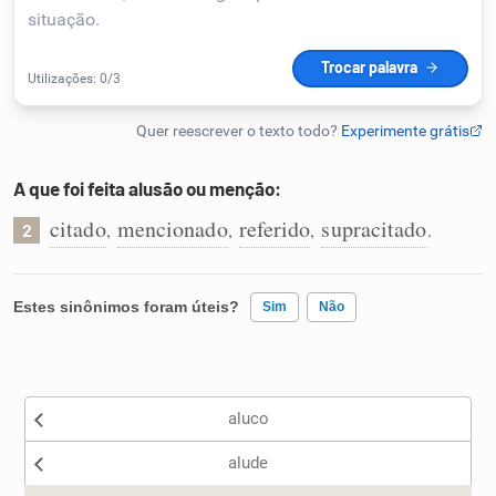
Humanizador de IA
Cata-letras
A que foi feita alusão ou menção:
Conexões
citado
mencionado
referido
supracitado
,
,
,
.
2
Caça-palavras
Estes sinônimos foram úteis?
Sim
Não
Existem sinônimos incorretos
Dicionário
aluco
Nenhum dos sinônimos apresentados me ajudou
Sinônimos
alude
Outro