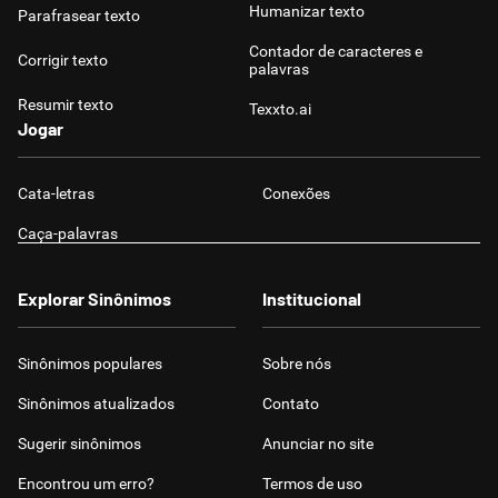
Humanizar texto
Parafrasear texto
Contador de caracteres e
Corrigir texto
palavras
Resumir texto
Texxto.ai
Jogar
Cata-letras
Conexões
Caça-palavras
Explorar Sinônimos
Institucional
Sinônimos populares
Sobre nós
Sinônimos atualizados
Contato
Sugerir sinônimos
Anunciar no site
Encontrou um erro?
Termos de uso