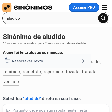
Assinar PRO
MENU
Sinônimo de aludido
15 sinônimos de aludido
para 2 sentidos da palavra
aludido
:
A que foi feita alusão ou menção:
apontado
dito
falado
indicado
informado
Reescrever Texto
,
,
,
,
,
1
relatado
remetido
reportado
tocado
tratado
,
,
,
,
,
Resumir Texto
versado
.
Corrigir Texto
Detector de IA