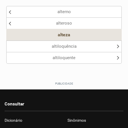
Existem sinônimos incorretos
alterno
Nenhum dos sinônimos apresentados me ajudou
alteroso
Outro
alteza
altiloquência
altiloquente
Consultar
Dicionário
Sinônimos