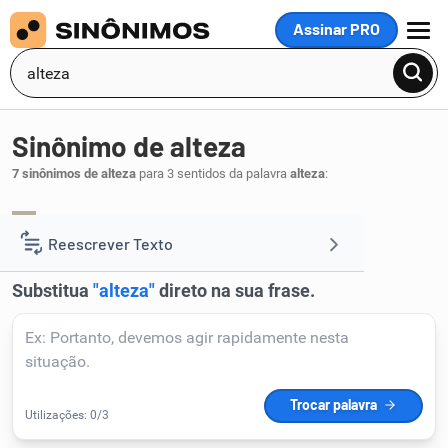
Assinar PRO
MENU
Sinônimo de alteza
7 sinônimos de alteza
para 3 sentidos da palavra
alteza
:
altura
elevação
,
.
1
Reescrever Texto
Resumir Texto
Corrigir Texto
Detector de IA