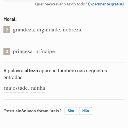
Humanizador de IA
Moral:
grandeza
dignidade
nobreza
,
,
.
2
Cata-letras
princesa
príncipe
,
.
3
Conexões
A palavra
alteza
aparece também nas seguintes
Caça-palavras
entradas:
majestade
rainha
,
Dicionário
Estes sinônimos foram úteis?
Sim
Não
Sinônimos