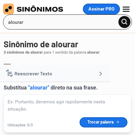
Assinar PRO
MENU
Sinônimo de alourar
3 sinônimos de alourar
para 1 sentido da palavra
alourar
:
enlourar
enlourecer
aloirar
,
,
.
1
Reescrever Texto
Resumir Texto
Corrigir Texto
Detector de IA