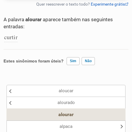
Humanizador de IA
A palavra
alourar
aparece também nas seguintes
entradas:
curtir
Cata-letras
Conexões
Estes sinônimos foram úteis?
Sim
Não
Caça-palavras
Existem sinônimos incorretos
aloucar
Nenhum dos sinônimos apresentados me ajudou
alourado
Outro
Dicionário
alourar
Sinônimos
alpaca