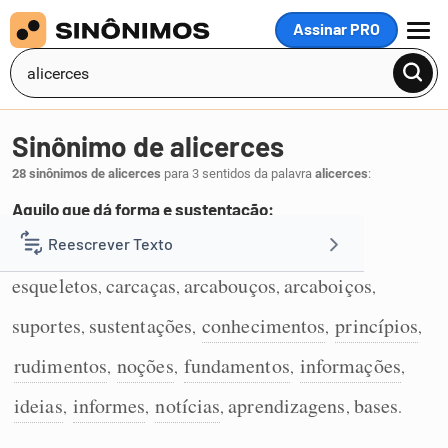
Assinar PRO
MENU
Sinônimo de alicerces
28 sinônimos de alicerces
para 3 sentidos da palavra
alicerces
:
Aquilo que dá forma e sustentação:
estruturas
infraestruturas
armações
Reescrever Texto
,
,
,
1
esqueletos
carcaças
arcabouços
arcaboiços
,
,
,
,
Resumir Texto
suportes
sustentações
conhecimentos
princípios
,
,
,
,
Corrigir Texto
rudimentos
noções
fundamentos
informações
,
,
,
,
ideias
informes
notícias
aprendizagens
bases
,
,
,
,
.
Detector de IA