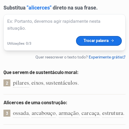
Humanizador de IA
Cata-letras
Conexões
Caça-palavras
Que servem de sustentáculo moral:
pilares
eixos
sustentáculos
,
,
.
2
Alicerces de uma construção:
Dicionário
ossada
arcabouço
armação
carcaça
estrutura
,
,
,
,
.
3
Sinônimos