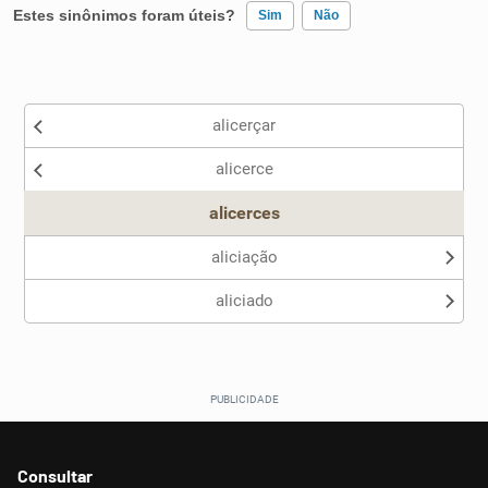
Estes sinônimos foram úteis?
Sim
Não
Existem sinônimos incorretos
alicerçar
Nenhum dos sinônimos apresentados me ajudou
alicerce
Outro
alicerces
aliciação
aliciado
Consultar