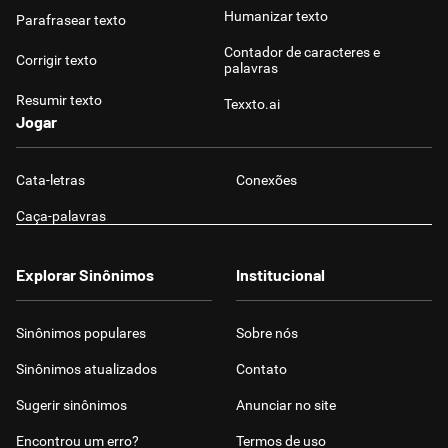
Humanizar texto
Parafrasear texto
Contador de caracteres e
Corrigir texto
palavras
Resumir texto
Texxto.ai
Jogar
Cata-letras
Conexões
Caça-palavras
Explorar Sinônimos
Institucional
Sinônimos populares
Sobre nós
Sinônimos atualizados
Contato
Sugerir sinônimos
Anunciar no site
Encontrou um erro?
Termos de uso