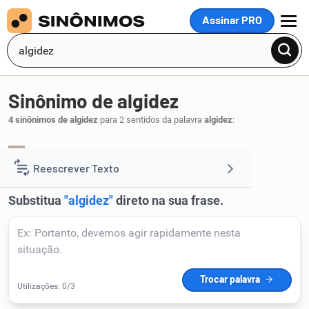
Assinar PRO
MENU
Sinônimo de algidez
4 sinônimos de algidez
para 2 sentidos da palavra
algidez
:
gelo
frieza
,
.
1
Reescrever Texto
Resumir Texto
Corrigir Texto
Detector de IA