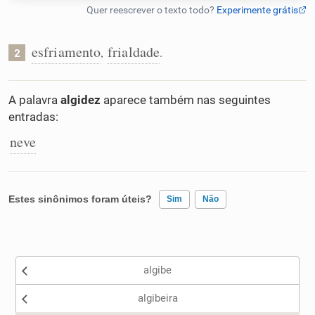
Humanizador de IA
esfriamento
frialdade
,
.
2
Cata-letras
A palavra
algidez
aparece também nas seguintes
entradas:
Conexões
neve
Caça-palavras
Estes sinônimos foram úteis?
Sim
Não
Existem sinônimos incorretos
Dicionário
algibe
Nenhum dos sinônimos apresentados me ajudou
Sinônimos
algibeira
Outro