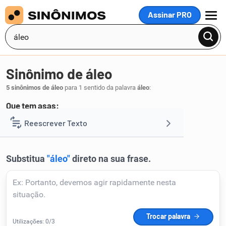
Assinar PRO
MENU
Sinônimo de áleo
5 sinônimos de áleo
para 1 sentido da palavra
áleo
:
Que tem asas:
asado
alígero
alado
alante
alífero
Reescrever Texto
,
,
,
,
.
1
Resumir Texto
Corrigir Texto
Detector de IA