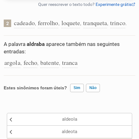
Humanizador de IA
cadeado
ferrolho
loquete
tranqueta
trinco
,
,
,
,
.
2
Cata-letras
A palavra
aldraba
aparece também nas seguintes
entradas:
Conexões
argola
fecho
batente
tranca
,
,
,
Caça-palavras
Estes sinônimos foram úteis?
Sim
Não
Existem sinônimos incorretos
Dicionário
aldeola
Nenhum dos sinônimos apresentados me ajudou
Sinônimos
aldeota
Outro