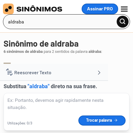
Assinar PRO
MENU
Sinônimo de aldraba
6 sinônimos de aldraba
para 2 sentidos da palavra
aldraba
:
aldrava
.
1
Reescrever Texto
Resumir Texto
Corrigir Texto
Detector de IA