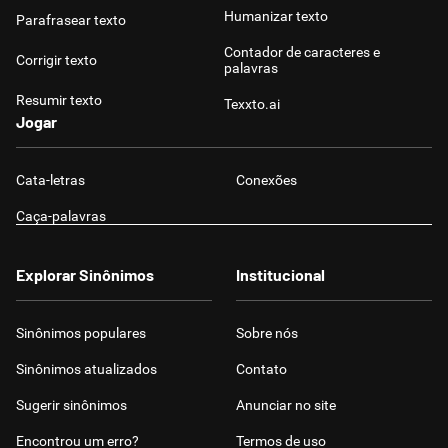
Humanizar texto
Parafrasear texto
Contador de caracteres e
Corrigir texto
palavras
Resumir texto
Texxto.ai
Jogar
Cata-letras
Conexões
Caça-palavras
Explorar Sinônimos
Institucional
Sinônimos populares
Sobre nós
Sinônimos atualizados
Contato
Sugerir sinônimos
Anunciar no site
Encontrou um erro?
Termos de uso