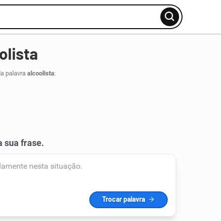
olista
da palavra
alcoolista
: