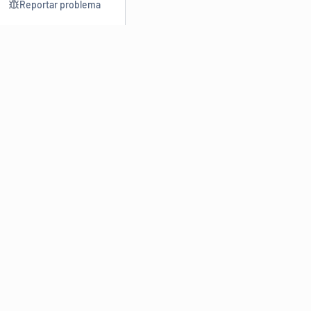
Reportar problema
Consultar
Escrev
Dicionário
Reescre
Sinônimos
Parafra
Conjugação
Corrigir
Antônimos
Resumir
O
Dicionário Online de Sinônimos
é parte do
Dicio.com.br
e
conta com mais de 30 mil sinônimos de palavras e de expressões
em português do Brasil.