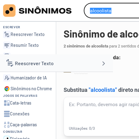
ESCREVER
Sinônimo de alco
Reescrever Texto
Resumir Texto
2 sinônimos de alcoolista
para 2 sentidos 
Corrigir Texto
Que é viciado em bebida:
Reescrever Texto
Detector de IA
ébrio
.
1
Humanizador de IA
Resumir Texto
Sinônimos no Chrome
JOGOS DE PALAVRAS
Corrigir Texto
Cata-letras
Conexões
Detector de IA
Caça-palavras
CONSULTAR
Humanizador de IA
Dicionário