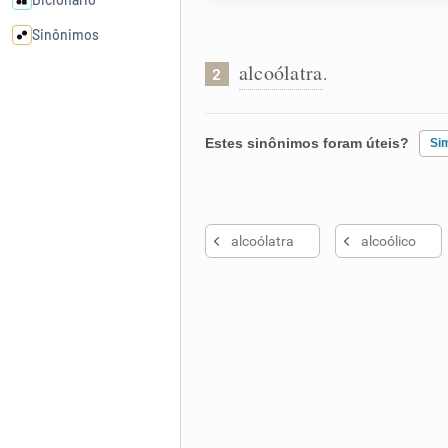
Sinônimos
alcoólatra
.
2
Cata-letras
Estes sinônimos foram úteis?
Si
Conexões
Caça-palavras
Existem sinônimos incorretos
alcoólatra
alcoólico
Nenhum dos sinônimos apresent
Outro
Dicionário
Sinônimos