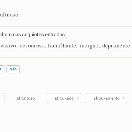
sultuoso
.
bém nas seguintes entradas:
nvasivo
desonroso
humilhante
indigno
deprimente
,
,
,
,
m
Não
afrontoso
afrouxado
afrouxamento
ados me ajudou