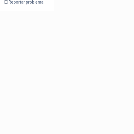
Reportar problema
Consultar
Escrev
Dicionário
Reescre
Sinônimos
Parafra
Conjugação
Corrigir
Antônimos
Resumir
O
Dicionário Online de Sinônimos
é parte do
Dicio.com.br
e
conta com mais de 30 mil sinônimos de palavras e de expressões
em português do Brasil.