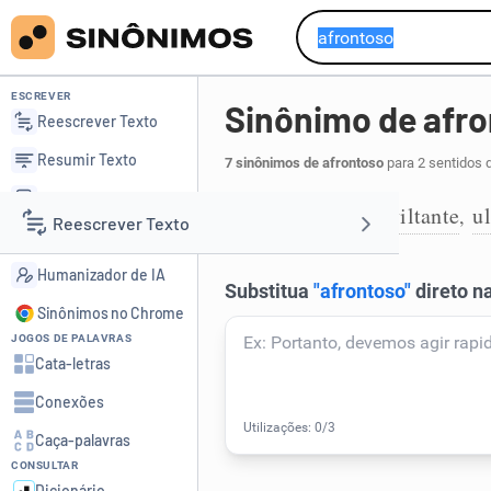
ESCREVER
Sinônimo de afr
Reescrever Texto
Resumir Texto
7 sinônimos de afrontoso
para 2 sentidos 
Corrigir Texto
vergonhoso
aviltante
ul
,
,
1
Reescrever Texto
Detector de IA
Humanizador de IA
Resumir Texto
Sinônimos no Chrome
JOGOS DE PALAVRAS
Corrigir Texto
Cata-letras
Conexões
Detector de IA
Caça-palavras
CONSULTAR
Humanizador de IA
Dicionário