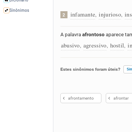
Sinônimos
infamante
injurioso
in
,
,
2
Cata-letras
A palavra
afrontoso
aparece tam
abusivo
agressivo
hostil
i
Conexões
,
,
,
Caça-palavras
Estes sinônimos foram úteis?
Si
Existem sinônimos incorretos
Dicionário
afrontamento
afrontar
Nenhum dos sinônimos apresent
Sinônimos
Outro