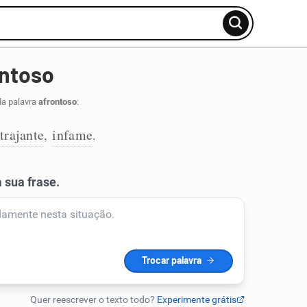
ontoso
da palavra
afrontoso
:
trajante
infame
,
.