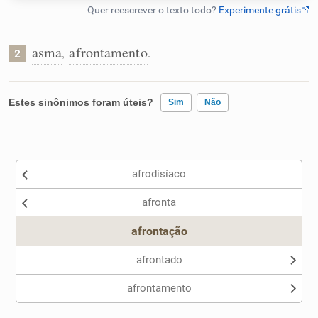
Humanizador de IA
asma
afrontamento
,
.
2
Cata-letras
Estes sinônimos foram úteis?
Sim
Não
Conexões
Existem sinônimos incorretos
afrodisíaco
Caça-palavras
Nenhum dos sinônimos apresentados me ajudou
afronta
Outro
afrontação
Dicionário
afrontado
afrontamento
Sinônimos