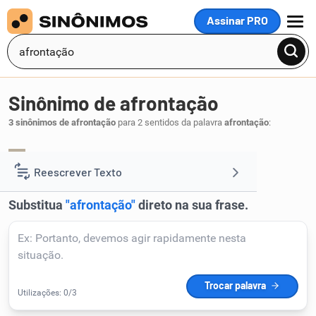
Assinar PRO
MENU
Sinônimo de afrontação
3 sinônimos de afrontação
para 2 sentidos da palavra
afrontação
:
afronta
.
1
Reescrever Texto
Resumir Texto
Corrigir Texto
Detector de IA