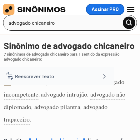
Assinar PRO
MENU
Sinônimo de advogado chicaneiro
7 sinônimos de advogado chicaneiro
para 1 sentido da expressão
advogado chicaneiro
:
Com sentido pejorativo:
Reescrever Texto
rábula
advogado desqualificado
advogado
,
,
1
incompetente
advogado intrujão
advogado não
Resumir Texto
,
,
diplomado
advogado pilantra
advogado
,
,
Corrigir Texto
trapaceiro
.
Detector de IA