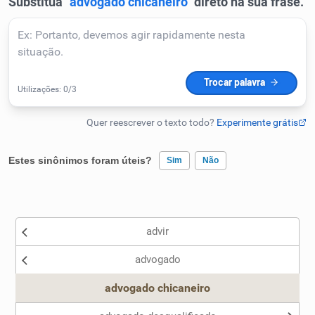
Humanizador de IA
Cata-letras
Conexões
Estes sinônimos foram úteis?
Sim
Não
Caça-palavras
Existem sinônimos incorretos
advir
Nenhum dos sinônimos apresentados me ajudou
Dicionário
advogado
Outro
advogado chicaneiro
Sinônimos