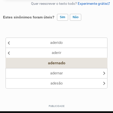
Humanizador de IA
Estes sinônimos foram úteis?
Sim
Não
Existem sinônimos incorretos
Cata-letras
aderido
Nenhum dos sinônimos apresentados me ajudou
Conexões
aderir
Outro
Caça-palavras
adernado
adernar
adesão
Dicionário
Sinônimos