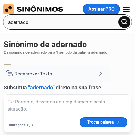
Assinar PRO
MENU
Sinônimo de adernado
2 sinônimos de adernado
para 1 sentido da palavra
adernado
:
inclinado
virado
,
.
1
Reescrever Texto
Resumir Texto
Corrigir Texto
Detector de IA