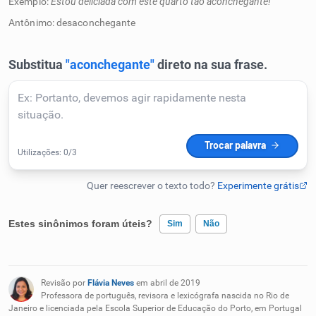
Exemplo:
Estou deliciada com este quarto tão aconchegante!
Humanizador de IA
Antônimo: desaconchegante
Cata-letras
Conexões
Caça-palavras
Estes sinônimos foram úteis?
Sim
Não
Dicionário
Existem sinônimos incorretos
Revisão por
Flávia Neves
em abril de 2019
Sinônimos
Nenhum dos sinônimos apresentados me ajudou
Professora de português, revisora e lexicógrafa nascida no Rio de
Janeiro e licenciada pela Escola Superior de Educação do Porto, em Portugal