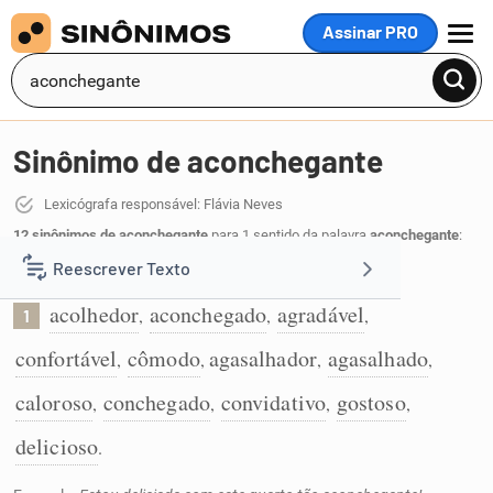
Assinar PRO
MENU
Sinônimo de aconchegante
Lexicógrafa responsável: Flávia Neves
12 sinônimos de aconchegante
para 1 sentido da palavra
aconchegante
:
Reescrever Texto
Que aconchega, sendo confortável e agradável:
acolhedor
aconchegado
agradável
,
,
,
1
Resumir Texto
confortável
cômodo
agasalhador
agasalhado
,
,
,
,
Corrigir Texto
caloroso
conchegado
convidativo
gostoso
,
,
,
,
delicioso
.
Detector de IA