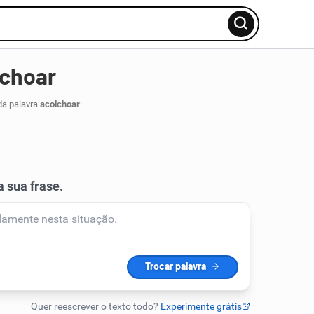
lchoar
da palavra
acolchoar
: