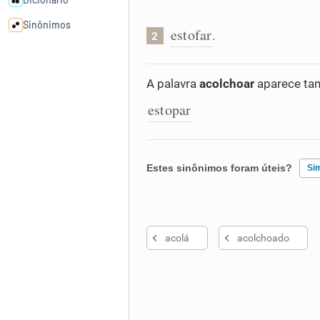
Sinônimos
estofar
.
2
Cata-letras
A palavra
acolchoar
aparece tam
estopar
Conexões
Caça-palavras
Estes sinônimos foram úteis?
Si
Existem sinônimos incorretos
Dicionário
acolá
acolchoado
Nenhum dos sinônimos apresent
Sinônimos
Outro