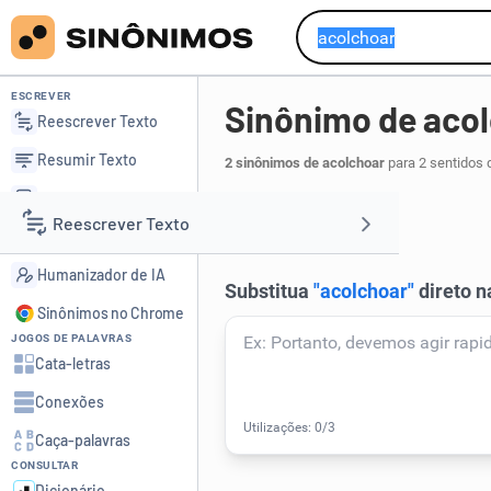
ESCREVER
Sinônimo de aco
Reescrever Texto
Resumir Texto
2 sinônimos de acolchoar
para 2 sentidos 
Corrigir Texto
enchumaçar
.
1
Reescrever Texto
Detector de IA
Humanizador de IA
Resumir Texto
Sinônimos no Chrome
JOGOS DE PALAVRAS
Corrigir Texto
Cata-letras
Conexões
Detector de IA
Caça-palavras
CONSULTAR
Humanizador de IA
Dicionário