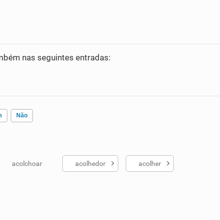
bém nas seguintes entradas:
m
Não
acolchoar
acolhedor
acolher
ados me ajudou