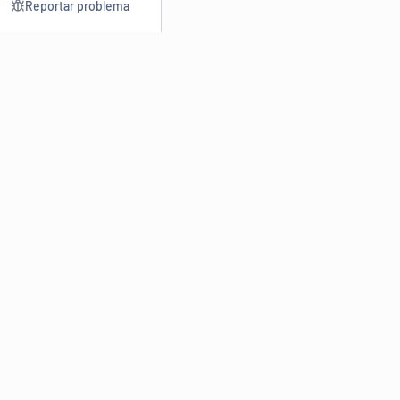
Reportar problema
Consultar
Escrev
Dicionário
Reescre
Sinônimos
Parafra
Conjugação
Corrigir
Antônimos
Resumir
O
Dicionário Online de Sinônimos
é parte do
Dicio.com.br
e
conta com mais de 30 mil sinônimos de palavras e de expressões
em português do Brasil.