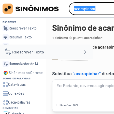
ESCREVER
Sinônimo de aca
Reescrever Texto
Resumir Texto
1 sinônimo
da palavra
acarapinhar
:
Corrigir Texto
Principais sinônimos de acarapi
Reescrever Texto
Detector de IA
encarapinhar
.
1
Humanizador de IA
Resumir Texto
Sinônimos no Chrome
JOGOS DE PALAVRAS
Corrigir Texto
Cata-letras
Conexões
Detector de IA
Caça-palavras
CONSULTAR
Humanizador de IA
Dicionário