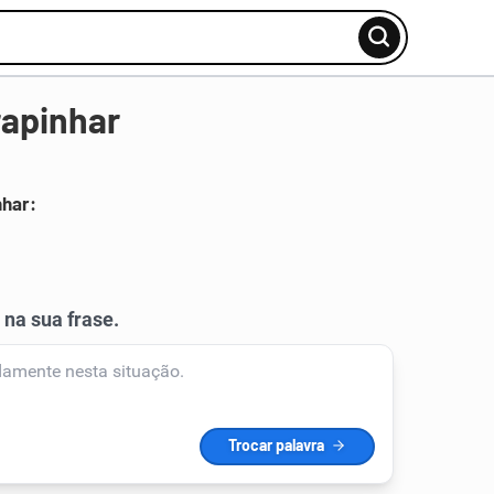
rapinhar
nhar: