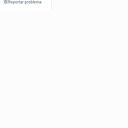
Reportar problema
Consultar
Escrev
Dicionário
Reescre
Sinônimos
Parafra
Conjugação
Corrigir
Antônimos
Resumir
O
Dicionário Online de Sinônimos
é parte do
Dicio.com.br
e
conta com mais de 30 mil sinônimos de palavras e de expressões
em português do Brasil.