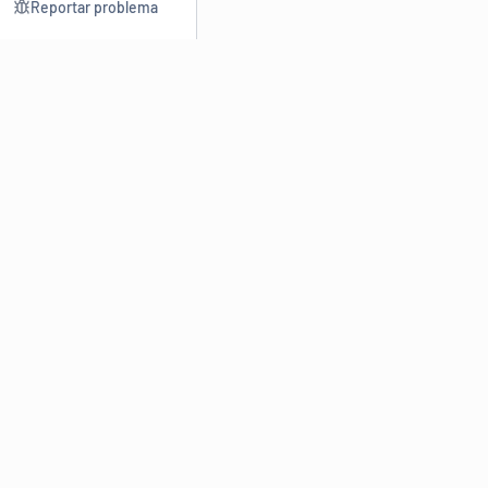
Reportar problema
Consultar
Escrev
Dicionário
Reescre
Sinônimos
Parafra
Conjugação
Corrigir
Antônimos
Resumir
O
Dicionário Online de Sinônimos
é parte do
Dicio.com.br
e
conta com mais de 30 mil sinônimos de palavras e de expressões
em português do Brasil.