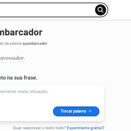
mbarcador
ido da palavra
açambarcador
:
ravessador
.