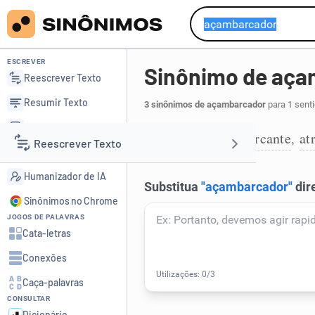
ESCREVER
Sinônimo de aça
Reescrever Texto
Resumir Texto
3 sinônimos de açambarcador
para 1 sent
Corrigir Texto
abarcador
abarcante
at
,
,
1
Reescrever Texto
Detector de IA
Humanizador de IA
Resumir Texto
Sinônimos no Chrome
JOGOS DE PALAVRAS
Corrigir Texto
Cata-letras
Conexões
Detector de IA
Caça-palavras
CONSULTAR
Humanizador de IA
Dicionário