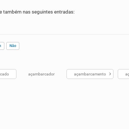
e também nas seguintes entradas:
m
Não
cado
açambarcador
açambarcamento
a
ados me ajudou