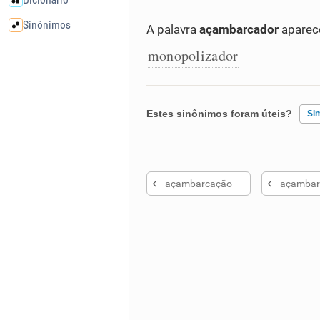
Sinônimos
A palavra
açambarcador
aparec
monopolizador
Cata-letras
Conexões
Estes sinônimos foram úteis?
Si
Caça-palavras
Existem sinônimos incorretos
açambarcação
açambar
Nenhum dos sinônimos apresent
Outro
Dicionário
Sinônimos