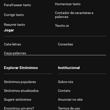
Humanizar texto
Parafrasear texto
Contador de caracteres e
Corrigir texto
palavras
Resumir texto
Texxto.ai
Jogar
Cata-letras
Conexões
Caça-palavras
Explorar Sinônimos
Institucional
Sinônimos populares
Sobre nós
Sinônimos atualizados
Contato
Sugerir sinônimos
Anunciar no site
Encontrou um erro?
Termos de uso