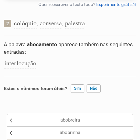
Humanizador de IA
colóquio
conversa
palestra
,
,
.
2
Cata-letras
A palavra
abocamento
aparece também nas seguintes
entradas:
Conexões
interlocução
Caça-palavras
Estes sinônimos foram úteis?
Sim
Não
Existem sinônimos incorretos
Dicionário
abobreira
Nenhum dos sinônimos apresentados me ajudou
Sinônimos
abobrinha
Outro