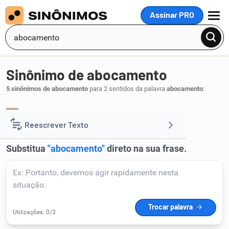
Assinar PRO
MENU
Sinônimo de abocamento
5 sinônimos de abocamento
para 2 sentidos da palavra
abocamento
:
diálogo
bate-papo
,
.
1
Reescrever Texto
Resumir Texto
Corrigir Texto
Detector de IA