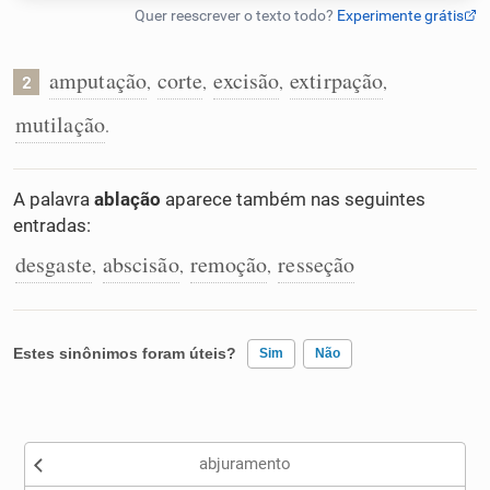
Humanizador de IA
amputação
corte
excisão
extirpação
,
,
,
,
2
mutilação
.
Cata-letras
A palavra
ablação
aparece também nas seguintes
Conexões
entradas:
desgaste
abscisão
remoção
resseção
,
,
,
Caça-palavras
Estes sinônimos foram úteis?
Sim
Não
Dicionário
Existem sinônimos incorretos
Sinônimos
abjuramento
Nenhum dos sinônimos apresentados me ajudou