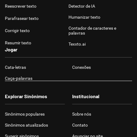
Reescrever texto
Detector de IA
Humanizar texto
Parafrasear texto
Contador de caracteres e
Corrigir texto
palavras
Resumir texto
Texxto.ai
Jogar
Cata-letras
Conexões
Caça-palavras
Explorar Sinônimos
Institucional
Sinônimos populares
Sobre nós
Sinônimos atualizados
Contato
Sugerir sinônimos
Anunciar no site