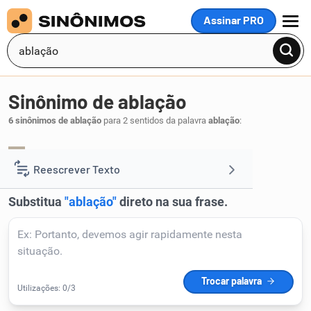
Assinar PRO
MENU
Sinônimo de ablação
6 sinônimos de ablação
para 2 sentidos da palavra
ablação
:
extração
.
1
Reescrever Texto
Resumir Texto
Corrigir Texto
Detector de IA