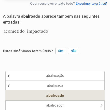
Humanizador de IA
A palavra
abalroado
aparece também nas seguintes
entradas:
acometido
impactado
,
Cata-letras
Conexões
Estes sinônimos foram úteis?
Sim
Não
Caça-palavras
Existem sinônimos incorretos
abalroação
Nenhum dos sinônimos apresentados me ajudou
abalroada
Outro
Dicionário
abalroado
Sinônimos
abalroador