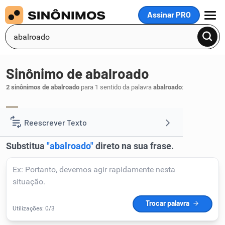
Assinar PRO
MENU
Sinônimo de abalroado
2 sinônimos de abalroado
para 1 sentido da palavra
abalroado
:
abordado
cabeçudo
,
.
1
Reescrever Texto
Resumir Texto
Corrigir Texto
Detector de IA