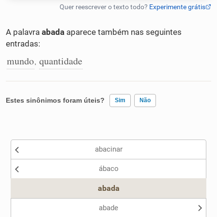
Humanizador de IA
A palavra
abada
aparece também nas seguintes
entradas:
mundo
quantidade
,
Cata-letras
Conexões
Estes sinônimos foram úteis?
Sim
Não
Caça-palavras
Existem sinônimos incorretos
abacinar
Nenhum dos sinônimos apresentados me ajudou
ábaco
Outro
Dicionário
abada
Sinônimos
abade