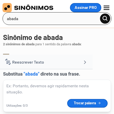
Assinar PRO
MENU
Sinônimo de abada
2 sinônimos de abada
para 1 sentido da palavra
abada
:
alpendre
beiral
,
.
1
Reescrever Texto
Resumir Texto
Corrigir Texto
Detector de IA