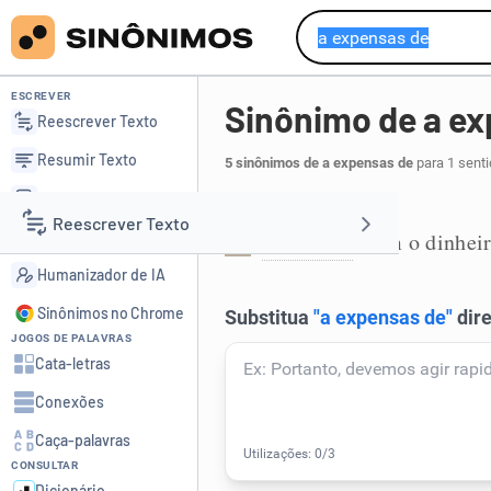
ESCREVER
Sinônimo de a ex
Reescrever Texto
Resumir Texto
5 sinônimos de a expensas de
para 1 sent
Corrigir Texto
Com o dinheiro de:
Reescrever Texto
Detector de IA
à custa de
com o dinhei
,
1
Humanizador de IA
Resumir Texto
Sinônimos no Chrome
JOGOS DE PALAVRAS
Corrigir Texto
Cata-letras
Conexões
Detector de IA
Caça-palavras
CONSULTAR
Humanizador de IA
Dicionário