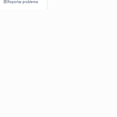
Reportar problema
Consultar
Escrev
Dicionário
Reescre
Sinônimos
Parafra
Conjugação
Corrigir
Antônimos
Resumir
O
Dicionário Online de Sinônimos
é parte do
Dicio.com.br
e
conta com mais de 30 mil sinônimos de palavras e de expressões
em português do Brasil.